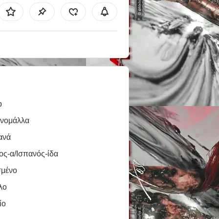
b
ινομάλλα
ανά
ος-α/Ισπανός-ίδα
σμένο
λο
ίο