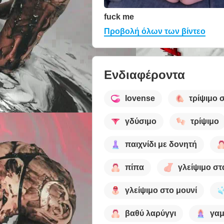
fuck me
Προβολή όλων των βίντεο
Ενδιαφέροντα
lovense
τρίψιμο 
γδύσιμο
τρίψιμο
παιχνίδι με δονητή
πίπα
γλείψιμο στ
γλείψιμο στο μουνί
βαθύ λαρύγγι
γαμ