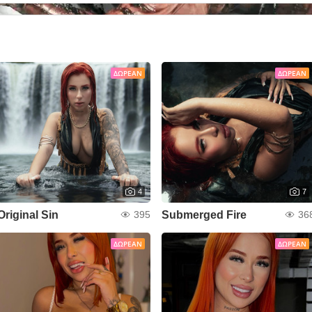
ΔΩΡΕΆΝ
ΔΩΡΕΆΝ
4
7
Original Sin
Submerged Fire
395
36
ΔΩΡΕΆΝ
ΔΩΡΕΆΝ