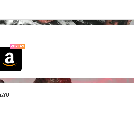
ΔΩΡΕΆΝ
των