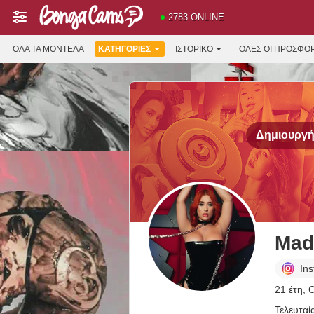
2783 ONLINE
ΌΛΑ ΤΑ ΜΟΝΤΈΛΑ
ΚΑΤΗΓΟΡΊΕΣ
ΙΣΤΟΡΙΚΌ
ΟΛΕΣ ΟΙ ΠΡΟΣΦΟ
Δημιουργήσ
Mad
In
21 έτη, 
Τελευταί