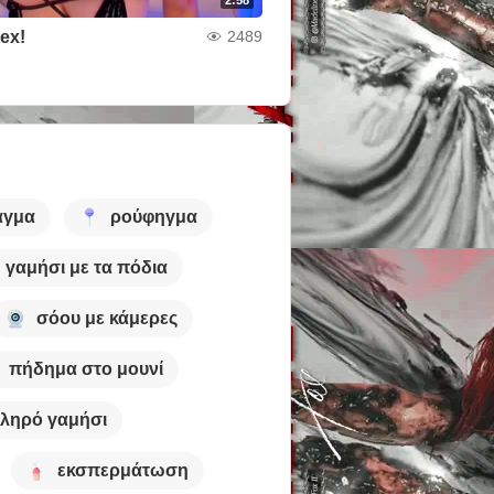
tex!
2489
αγμα
ρούφηγμα
γαμήσι με τα πόδια
σόου με κάμερες
πήδημα στο μουνί
ληρό γαμήσι
εκσπερμάτωση