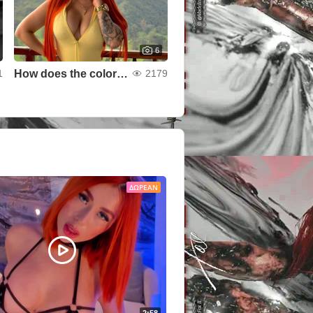
6
How does the color yellow look on me?
1
2179
ΔΩΡΕΆΝ
2:58