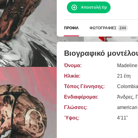
Αποστολή tip
ΠΡΟΦΊΛ
ΦΩΤΟΓΡΑΦΊΕΣ
244
Βιογραφικό μοντέλο
Όνομα:
Madeline
Ηλικία:
21 έτη
Τόπος Γέννησης:
Colombi
Ενδιαφέρομαι:
Άνδρες, Γ
Γλώσσες:
american
Ύψος:
4'11"