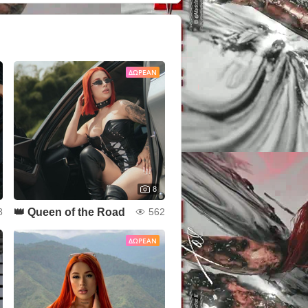
ΔΩΡΕΆΝ
8
👑 Queen of the Road
8
562
ΔΩΡΕΆΝ