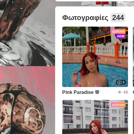
Φωτογραφίες
244
ΔΩΡΕΆΝ
8
Pink Paradise 🌸
48
ΔΩΡΕΆΝ