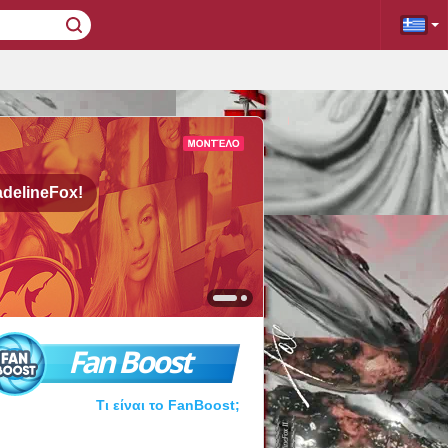
delineFox!
Fan Boost
Τι είναι το FanBoost;