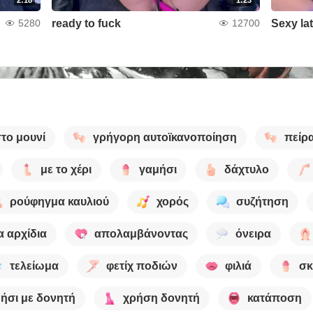
ready to fuck
Sexy la
5280
12700
στο μουνί
γρήγορη αυτοϊκανοποίηση
πείρ
με το χέρι
γαμήσι
δάχτυλο
ρούφηγμα καυλιού
χορός
συζήτηση
α αρχίδια
απολαμβάνοντας
όνειρα
τελείωμα
φετίχ ποδιών
φιλιά
σκ
ήσι με δονητή
χρήση δονητή
κατάποση