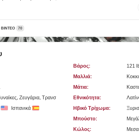
ΒΊΝΤΕΟ
70
υ
Βάρος:
121 l
Μαλλιά:
Κοκκ
a
Μάτια:
Καστ
υναίκες, Zευγάρια, Τρανσ
Εθνικότητα:
Λατίν
Ισπανικά
Ηβικό Τρίχωμα:
Ξυρι
Μπούστο:
Μεγά
Κώλος:
Μεσα