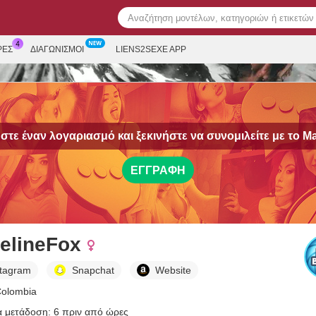
ΡΕΣ
ΔΙΑΓΩΝΙΣΜΟΊ
LIENS2SEXE APP
τε έναν λογαριασμό και ξεκινήστε να συνομιλείτε με το
Ma
ΕΓΓΡΑΦΉ
elineFox
stagram
Snapchat
Website
Colombia
α μετάδοση: 6 πριν από ώρες