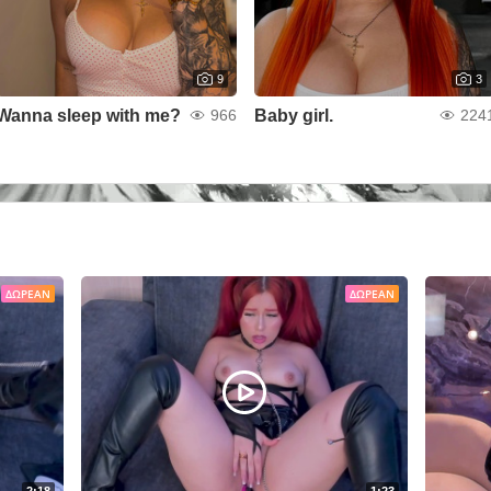
9
3
Wanna sleep with me?
Baby girl.
966
224
ΔΩΡΕΆΝ
ΔΩΡΕΆΝ
2:18
1:23